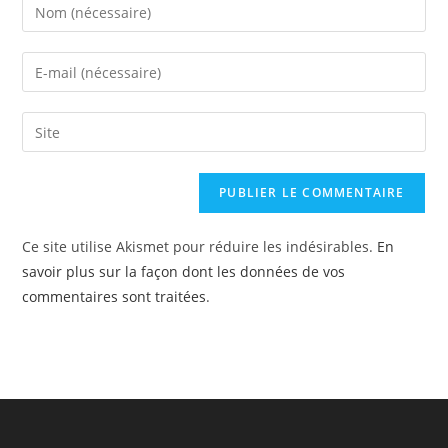
Enter
your
name
Enter
or
your
username
email
Saisir
to
address
l’URL
comment
to
de
comment
votre
site
Ce site utilise Akismet pour réduire les indésirables.
En
(facultatif)
savoir plus sur la façon dont les données de vos
commentaires sont traitées
.