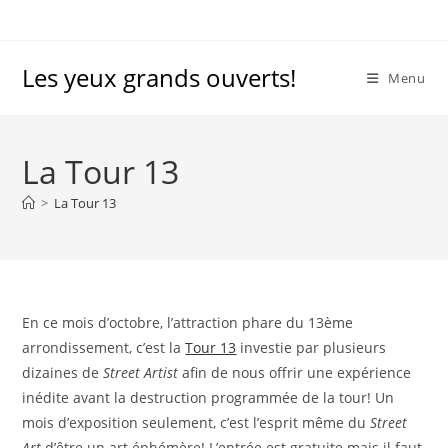
Skip
to
content
Les yeux grands ouverts!
Menu
La Tour 13
>
La Tour 13
En ce mois d’octobre, l’attraction phare du 13ème
arrondissement, c’est la
Tour 13
investie par plusieurs
dizaines de
Street Artist
afin de nous offrir une expérience
inédite avant la destruction programmée de la tour! Un
mois d’exposition seulement, c’est l’esprit même du
Street
Art
d’être un art éphémère! L’entrée est gratuite mais il faut