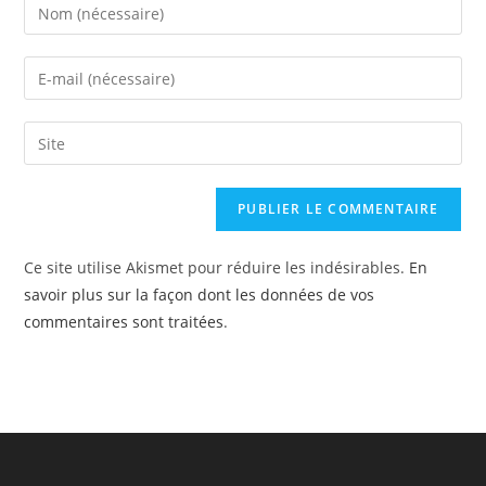
Enter
your
name
Enter
or
your
username
email
Saisir
to
address
l’URL
comment
to
de
comment
votre
site
Ce site utilise Akismet pour réduire les indésirables.
En
(facultatif)
savoir plus sur la façon dont les données de vos
commentaires sont traitées
.