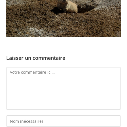
Laisser un commentaire
Comment
Enter
your