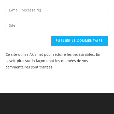
name
Enter
or
your
username
email
Saisir
to
address
l’URL
comment
to
de
comment
votre
site
Ce site utilise Akismet pour réduire les indésirables.
En
(facultatif)
savoir plus sur la façon dont les données de vos
commentaires sont traitées
.