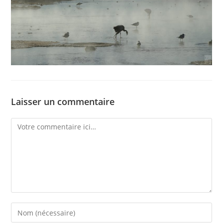
Laisser un commentaire
Comment
Enter
your