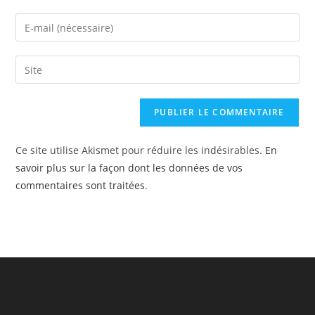
name
Enter
or
your
username
email
Saisir
to
address
l’URL
comment
to
de
comment
votre
site
Ce site utilise Akismet pour réduire les indésirables.
En
(facultatif)
savoir plus sur la façon dont les données de vos
commentaires sont traitées
.