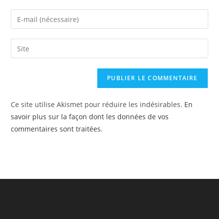
name
Enter
or
your
username
email
Saisir
to
address
l’URL
comment
to
de
comment
votre
site
Ce site utilise Akismet pour réduire les indésirables.
En
(facultatif)
savoir plus sur la façon dont les données de vos
commentaires sont traitées
.