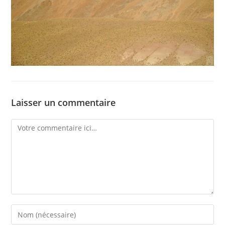
Laisser un commentaire
Comment
Enter
your