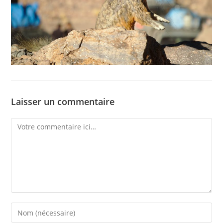
Laisser un commentaire
Comment
Enter
your