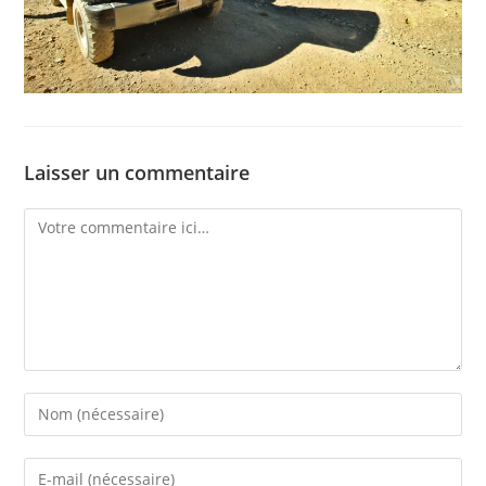
Laisser un commentaire
Comment
Enter
your
name
Enter