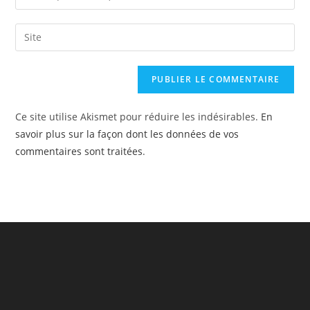
or
your
username
email
Saisir
to
address
l’URL
comment
to
de
comment
votre
site
Ce site utilise Akismet pour réduire les indésirables.
En
(facultatif)
savoir plus sur la façon dont les données de vos
commentaires sont traitées
.